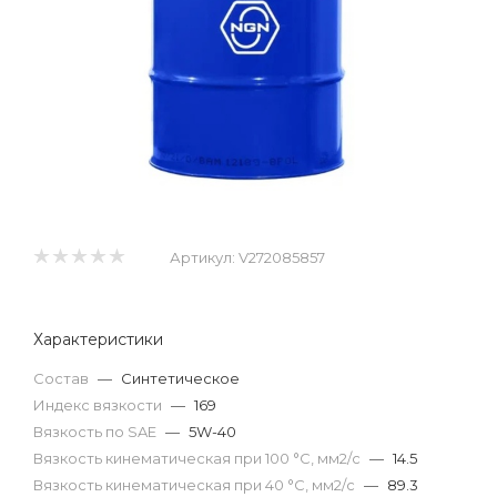
Артикул:
V272085857
Характеристики
Состав
—
Синтетическое
Индекс вязкости
—
169
Вязкость по SAE
—
5W-40
Вязкость кинематическая при 100 °С, мм2/с
—
14.5
Вязкость кинематическая при 40 °С, мм2/с
—
89.3