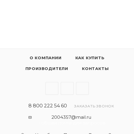
Содержит уникальный пакет присадок,
изготовленный по технологии MidSAPS, с
пониженным содержанием фосфора, серы и
сульфатной золы, защищает от забивания фильтры
сажевых частиц и катализаторы.
О КОМПАНИИ
КАК КУПИТЬ
ПРОИЗВОДИТЕЛИ
КОНТАКТЫ
8 800 222 54 60
ЗАКАЗАТЬ ЗВОНОК
2004357@mail.ru
- общая почта для запросов