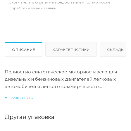
окончательную цену мы предоставляем только после
обработки вашей заявки.
ОПИСАНИЕ
ХАРАКТЕРИСТИКИ
СКЛАДЫ ОТ
Полностью синтетическое моторное масло для
дизельных и бензиновых двигателей легковых
автомобилей и легкого коммерческого
транспорта. Может использоваться в двигателях с
турбонаддувом и без, оборудованных
катализаторами, сажевыми фильтрами и без, а
также в моторах с прямым впрыском топлива и
Другая упаковка
оборудованных насос-форсунками.