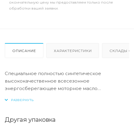
окончательную цену мы предоставляем только после
обработки вашей заявки.
ОПИСАНИЕ
ХАРАКТЕРИСТИКИ
СКЛАДЫ ОТ
Специальное полностью синтетическое
высококачественное всесезонное
энергосберегающее моторное масло
разработано для новейших бензиновых и
дизельных двигателей автомобилей Ford, Mazda и
Jaguar, отвечающих требованиям Euro IV.
Другая упаковка
Не только обеспечивает хорошую защиту от
износа, но также защищает от ржавчины и