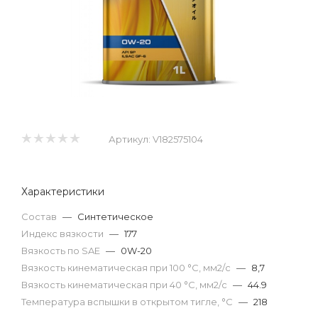
Артикул:
V182575104
Характеристики
Состав
—
Синтетическое
Индекс вязкости
—
177
Вязкость по SAE
—
0W-20
Вязкость кинематическая при 100 °С, мм2/с
—
8,7
Вязкость кинематическая при 40 °С, мм2/с
—
44.9
Температура вспышки в открытом тигле, °С
—
218