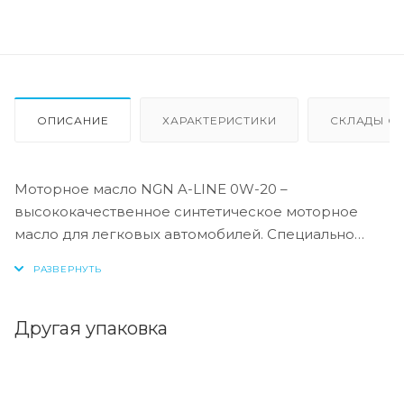
ОПИСАНИЕ
ХАРАКТЕРИСТИКИ
СКЛАДЫ ОТ
Моторное масло NGN A-LINE 0W-20 –
высококачественное синтетическое моторное
масло для легковых автомобилей. Специально
разработано для двигателей, оснащённых прямым
впрыском топлива и турбонаддувом.
Масло предотвращает высокотемпературное
Другая упаковка
окисление и образование различных отложений
(лаков и шламов) на поверхностях деталей
двигателя и отвечает самым высоким стандартам