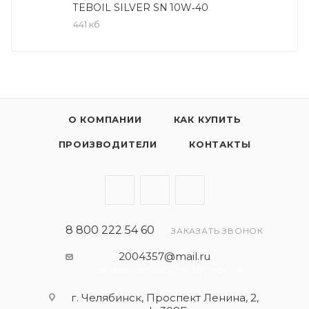
Области применения
TEBOIL SILVER SN 10W‑40
Рекомендовано к всесезонному применению в
441 кб
современных бензиновых и не оснащенных
сажевыми фильтрами дизельных двигателях
легковых автомобилей и легкого коммерческого
транспорта.
О КОМПАНИИ
КАК КУПИТЬ
ПРОИЗВОДИТЕЛИ
КОНТАКТЫ
8 800 222 54 60
ЗАКАЗАТЬ ЗВОНОК
2004357@mail.ru
- общая почта для запросов
г. Челябинск, Проспект Ленина, 2,