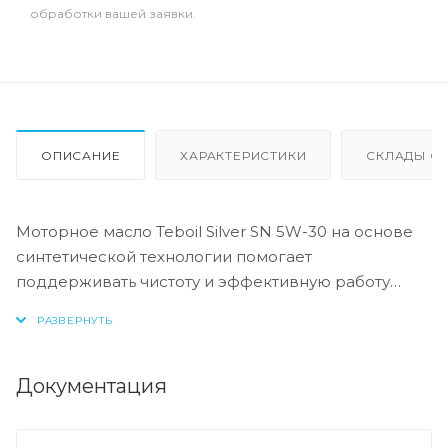
обработки вашей заявки.
ОПИСАНИЕ
ХАРАКТЕРИСТИКИ
СКЛАДЫ ОТ
Моторное масло Teboil Silver SN 5W-30 на основе
синтетической технологии помогает
поддерживать чистоту и эффективную работу
двигателя. Технология моющих присадок
помогает предотвратить образование отложений
на деталях двигателя, поддерживая его чистоту и
защиту от износа. Улучшенная защита при низких
Документация
температурах.