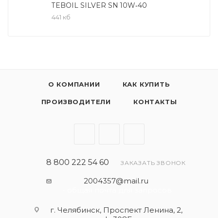
Области применения
TEBOIL SILVER SN 10W‑40
Рекомендовано к всесезонному применению в
441 кб
современных бензиновых и не оснащенных
сажевыми фильтрами дизельных двигателях
легковых автомобилей и легкого коммерческого
транспорта.
О КОМПАНИИ
КАК КУПИТЬ
ПРОИЗВОДИТЕЛИ
КОНТАКТЫ
8 800 222 54 60
ЗАКАЗАТЬ ЗВОНОК
2004357@mail.ru
- общая почта для запросов
г. Челябинск, Проспект Ленина, 2,