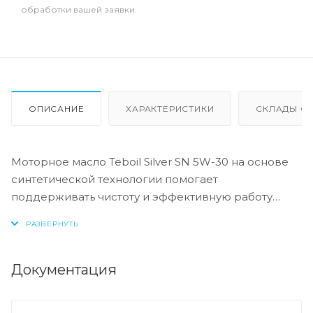
обработки вашей заявки.
ОПИСАНИЕ
ХАРАКТЕРИСТИКИ
СКЛАДЫ ОТ
Моторное масло Teboil Silver SN 5W-30 на основе
синтетической технологии помогает
поддерживать чистоту и эффективную работу
двигателя. Технология моющих присадок
помогает предотвратить образование отложений
на деталях двигателя, поддерживая его чистоту и
защиту от износа. Улучшенная защита при низких
Документация
температурах.