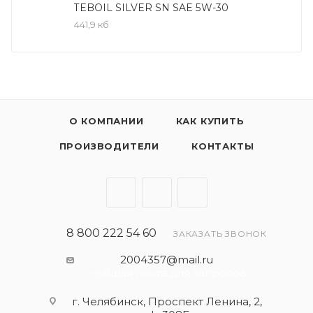
Области применения
TEBOIL SILVER SN SAE 5W-30
Рекомендовано к всесезонному применению в
441,9 кб
современных бензиновых и не оснащенных
сажевыми фильтрами дизельных двигателях
легковых автомобилей и легкого коммерческого
транспорта.
О КОМПАНИИ
КАК КУПИТЬ
ПРОИЗВОДИТЕЛИ
КОНТАКТЫ
8 800 222 54 60
ЗАКАЗАТЬ ЗВОНОК
2004357@mail.ru
- общая почта для запросов
г. Челябинск, Проспект Ленина, 2,