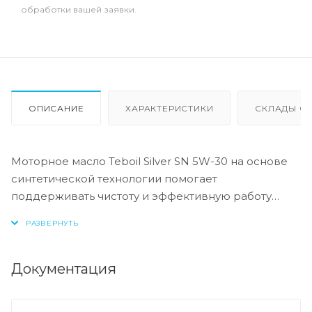
обработки вашей заявки.
ОПИСАНИЕ
ХАРАКТЕРИСТИКИ
СКЛАДЫ ОТ
Моторное масло Teboil Silver SN 5W-30 на основе
синтетической технологии помогает
поддерживать чистоту и эффективную работу
двигателя. Технология моющих присадок
помогает предотвратить образование отложений
на деталях двигателя, поддерживая его чистоту и
защиту от износа. Улучшенная защита при низких
Документация
температурах.