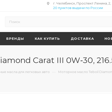
г. Челябинск, Проспект Ленина, 2,
20 пунктов выдачи по России
БРЕНДЫ
КАК КУПИТЬ
ДОСТАВКА
НО
amond Carat III 0W‑30, 216
—
ые масла для легковых авто
Моторное масло Teboil Diamond C