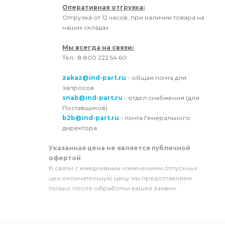
Оперативная отгрузка:
Отгрузка от 12 часов, при наличии товара на
наших складах
Мы всегда на связи:
Тел.: 8 800 222 54 60
zakaz@ind-part.ru
- общая почта для
запросов
snab@ind-part.ru
- отдел снабжения (для
Поставщиков)
b2b@ind-part.ru
- почта Генерального
директора
Указанная цена не является публичной
офертой
В связи с ежедневным изменением отпускных
цен окончательную цену мы предоставляем
только после обработки вашей заявки.