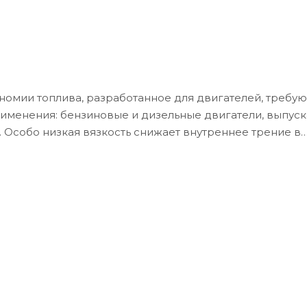
номии топлива, разработанное для двигателей, требу
применения: бензиновые и дизельные двигатели, выпус
a. Особо низкая вязкость снижает внутреннее трение в
а и снижение выбросов CO2. Высококачественные баз
 от износа.
орудован- ные сажевыми фильтрами (DPF) и трехкомпон