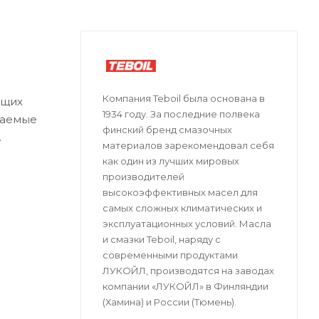
Компания Teboil была основана в
ющих
1934 году. За последние полвека
каемые
финский бренд смазочных
материалов зарекомендовал себя
овые
как один из лучших мировых
производителей
высокоэффективных масел для
самых сложных климатических и
эксплуатационных условий. Масла
ентным
и смазки Teboil, наряду с
современными продуктами
ЛУКОЙЛ, производятся на заводах
компании «ЛУКОЙЛ» в Финляндии
(Хамина) и России (Тюмень).