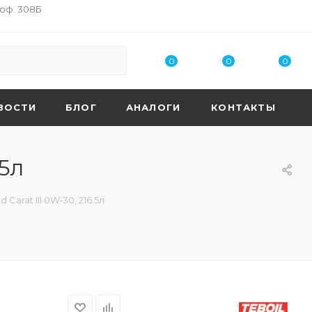
 оф. 308Б
0
0
0
ВОСТИ
БЛОГ
АНАЛОГИ
КОНТАКТЫ
.5л
arat III 0W‑30, 216.5л