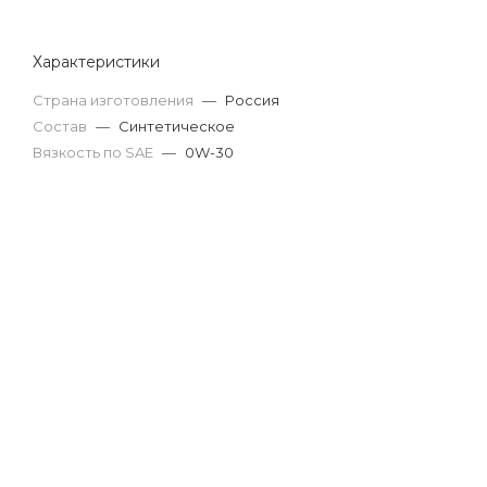
Характеристики
Страна изготовления
—
Россия
Состав
—
Синтетическое
Вязкость по SAE
—
0W-30