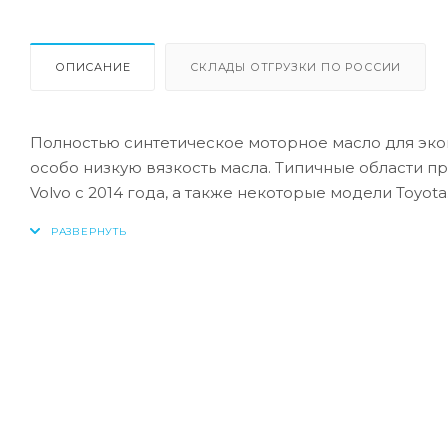
ОПИСАНИЕ
СКЛАДЫ ОТГРУЗКИ ПО РОССИИ
Полностью синтетическое моторное масло для эко
особо низкую вязкость масла. Типичные области 
Volvo с 2014 года, а также некоторые модели Toyot
двигателе, обеспечивая лучшую экономию топлив
масла и присадки эффективно защищают двигатель
Области применения
Бензиновые, дизельные и газовые ДВС, в т. ч. об
ката- литическим нейтрализатором (TWC).