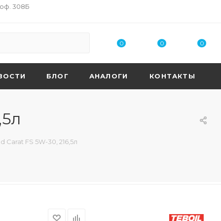
 оф. 308Б
0
0
0
ВОСТИ
БЛОГ
АНАЛОГИ
КОНТАКТЫ
,5л
Carat FS 5W-30, 216,5л