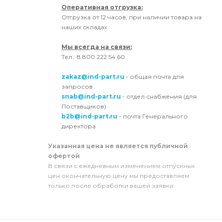
Оперативная отгрузка:
Отгрузка от 12 часов, при наличии товара на
наших складах
Мы всегда на связи:
Тел.: 8 800 222 54 60
zakaz@ind-part.ru
- общая почта для
запросов
snab@ind-part.ru
- отдел снабжения (для
Поставщиков)
b2b@ind-part.ru
- почта Генерального
директора
Указанная цена не является публичной
офертой
В связи с ежедневным изменением отпускных
цен окончательную цену мы предоставляем
только после обработки вашей заявки.