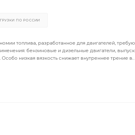
ГРУЗКИ ПО РОССИИ
номии топлива, разработанное для двигателей, требу
применения: бензиновые и дизельные двигатели, выпус
a. Особо низкая вязкость снижает внутреннее трение в
а и снижение выбросов CO2. Высококачественные баз
 от износа.
орудован- ные сажевыми фильтрами (DPF) и трехкомпон