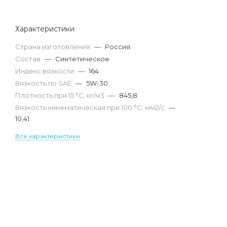
Характеристики
Страна изготовления
—
Россия
Состав
—
Синтетическое
Индекс вязкости
—
164
Вязкость по SAE
—
5W-30
Плотность при 15 °С, кг/м3
—
845,8
Вязкость кинематическая при 100 °С, мм2/с
—
10,41
Все характеристики