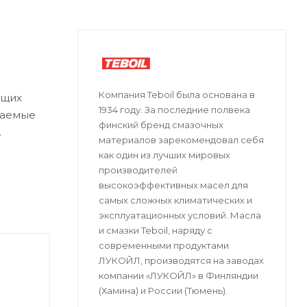
Компания Teboil была основана в
ющих
1934 году. За последние полвека
каемые
финский бренд смазочных
материалов зарекомендовал себя
овые
как один из лучших мировых
производителей
высокоэффективных масел для
самых сложных климатических и
эксплуатационных условий. Масла
ентным
и смазки Teboil, наряду с
современными продуктами
ЛУКОЙЛ, производятся на заводах
компании «ЛУКОЙЛ» в Финляндии
(Хамина) и России (Тюмень).