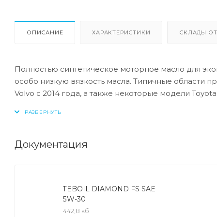
ОПИСАНИЕ
ХАРАКТЕРИСТИКИ
СКЛАДЫ ОТ
Полностью синтетическое моторное масло для эко
особо низкую вязкость масла. Типичные области 
Volvo с 2014 года, а также некоторые модели Toyot
двигателе, обеспечивая лучшую экономию топлив
масла и присадки эффективно защищают двигатель
Области применения
Документация
Бензиновые, дизельные и газовые ДВС, в т. ч. об
ката- литическим нейтрализатором (TWC).
TEBOIL DIAMOND FS SAE
5W-30
442,8 кб