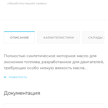
обработки вашей заявки.
ОПИСАНИЕ
ХАРАКТЕРИСТИКИ
СКЛАДЫ ОТ
Полностью синтетическое моторное масло для
экономии топлива, разработанное для двигателей,
требующих особо низкую вязкость масла.
Типичные области применения: бензиновые и
дизельные двигатели, выпускаемые Volvo с 2014
года, а также некоторые модели Toyota. Особо
низкая вязкость снижает внутреннее трение в
Документация
двигателе, обеспечивая лучшую экономию
топлива и снижение выбросов CO2.