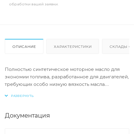
обработки вашей заявки.
ОПИСАНИЕ
ХАРАКТЕРИСТИКИ
СКЛАДЫ ОТ
Полностью синтетическое моторное масло для
экономии топлива, разработанное для двигателей,
требующих особо низкую вязкость масла.
Типичные области применения: бензиновые и
дизельные двигатели, выпускаемые Volvo с 2014
года, а также некоторые модели Toyota. Особо
низкая вязкость снижает внутреннее трение в
Документация
двигателе, обеспечивая лучшую экономию
топлива и снижение выбросов CO2.