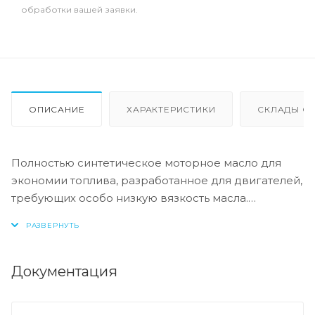
обработки вашей заявки.
ОПИСАНИЕ
ХАРАКТЕРИСТИКИ
СКЛАДЫ ОТ
Полностью синтетическое моторное масло для
экономии топлива, разработанное для двигателей,
требующих особо низкую вязкость масла.
Типичные области применения: бензиновые и
дизельные двигатели, выпускаемые Volvo с 2014
года, а также некоторые модели Toyota. Особо
низкая вязкость снижает внутреннее трение в
Документация
двигателе, обеспечивая лучшую экономию
топлива и снижение выбросов CO2.