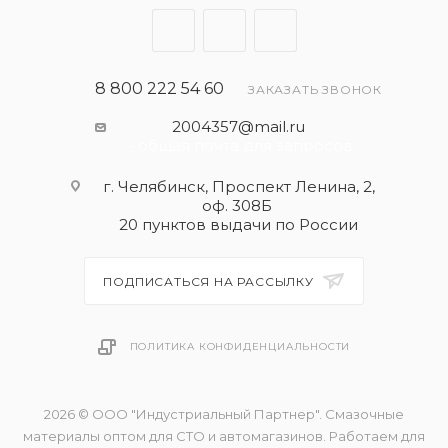
MB 229.51
MB 229.31
VW 504.00
VW 507.00
8 800 222 54 60
ЗАКАЗАТЬ ЗВОНОК
2004357@mail.ru
ип масла
- общая почта для запросов
Премиальное полностью синтетическое моторное
масло
г. Челябинск, Проспект Ленина, 2,
оф. 308Б
20 пунктов выдачи по России
ПОДПИСАТЬСЯ НА РАССЫЛКУ
ПОЛИТИКА КОНФИДЕНЦИАЛЬНОСТИ
2026 © ООО "Индустриальный Партнер". Смазочные
материалы оптом для СТО и автомагазинов. Работаем для