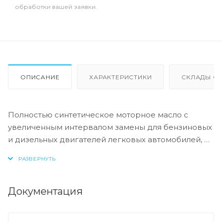
обработки вашей заявки.
ОПИСАНИЕ
ХАРАКТЕРИСТИКИ
СКЛАДЫ ОТ
Полностью синтетическое моторное масло с
увеличенным интервалом замены для бензиновых
и дизельных двигателей легковых автомобилей, в
том числе оборудованных турбонаддувом и
системами доочистки выхлопных газов
(каталитическими нейтрализаторами и фильтрами
сажевых частиц). Teboil Diamond Carat III 5W-30
Документация
обеспечивает отличную защиту двигателя от
износа в жестких условиях эксплуатации, а