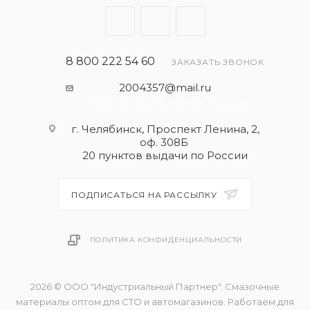
MB 229.51
MB 229.31
VW 504.00
VW 507.00
8 800 222 54 60
ЗАКАЗАТЬ ЗВОНОК
2004357@mail.ru
ип масла
- общая почта для запросов
Премиальное полностью синтетическое моторное
масло
г. Челябинск, Проспект Ленина, 2,
оф. 308Б
20 пунктов выдачи по России
ПОДПИСАТЬСЯ НА РАССЫЛКУ
ПОЛИТИКА КОНФИДЕНЦИАЛЬНОСТИ
2026 © ООО "Индустриальный Партнер". Смазочные
материалы оптом для СТО и автомагазинов. Работаем для