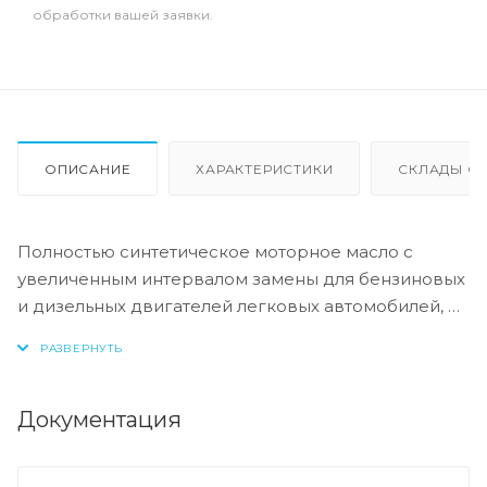
обработки вашей заявки.
ОПИСАНИЕ
ХАРАКТЕРИСТИКИ
СКЛАДЫ ОТ
Полностью синтетическое моторное масло с
увеличенным интервалом замены для бензиновых
и дизельных двигателей легковых автомобилей, в
том числе оборудованных турбонаддувом и
системами доочистки выхлопных газов
(каталитическими нейтрализаторами и фильтрами
сажевых частиц). Teboil Diamond Carat III 5W-30
Документация
обеспечивает отличную защиту двигателя от
износа в жестких условиях эксплуатации, а