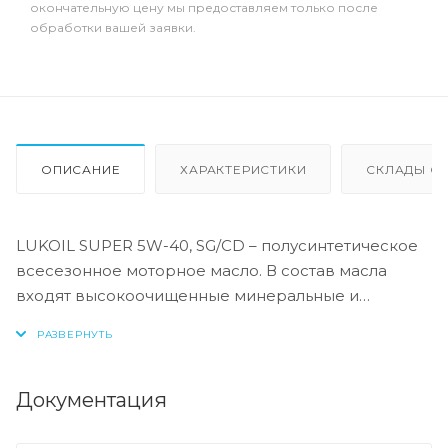
окончательную цену мы предоставляем только после
обработки вашей заявки.
ОПИСАНИЕ
ХАРАКТЕРИСТИКИ
СКЛАДЫ ОТ
LUKOIL SUPER 5W-40, SG/CD – полусинтетическое
всесезонное моторное масло. В состав масла
входят высокоочищенные минеральные и
синтетические базовые масла, обеспечивающие
надёжную эксплуатацию двигателя в широком
диапазоне нагрузок и температур.
Документация
LUKOIL SUPER 5W-40, SG/CD рекомендуется для
применения в четырехтактных бензиновых и