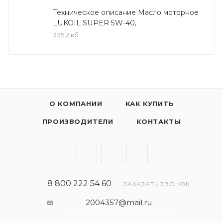
дизельных двигателей легковых автомобилей и
Техническое описание Масло моторное
LUKOIL SUPER 5W-40,
легких автофургонов.
335,2 кб
Одобрено:
ПАО "АВТОВАЗ"
ПАО "ЗМЗ"
О КОМПАНИИ
КАК КУПИТЬ
ПРОИЗВОДИТЕЛИ
КОНТАКТЫ
Соответствует требованиям:
API SG/CD
8 800 222 54 60
ЗАКАЗАТЬ ЗВОНОК
2004357@mail.ru
- общая почта для запросов