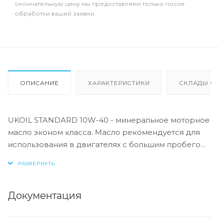
окончательную цену мы предоставляем только после
обработки вашей заявки.
ОПИСАНИЕ
ХАРАКТЕРИСТИКИ
СКЛАДЫ ОТ
UKOIL STANDARD 10W-40 - минеральное моторное
масло эконом класса. Масло рекомендуется для
использования в двигателях с большим пробегом,
для которых характерен повышенный расход
масла.
LUKOIL STANDARD 10W-40 применяется в
Документация
двигателях различного типа легковых
автомобилей и легкого коммерческого