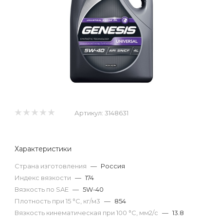
Артикул:
3148631
Характеристики
Страна изготовления
—
Россия
Индекс вязкости
—
174
Вязкость по SAE
—
5W-40
Плотность при 15 °С, кг/м3
—
854
Вязкость кинематическая при 100 °С, мм2/с
—
13.8