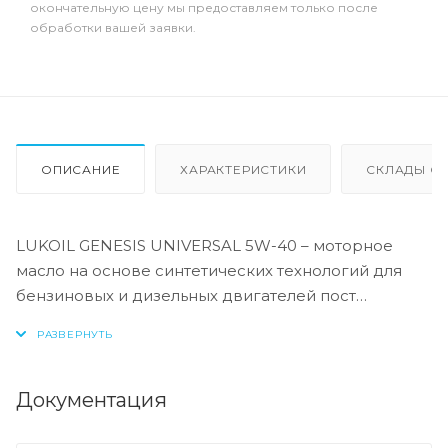
окончательную цену мы предоставляем только после
обработки вашей заявки.
ОПИСАНИЕ
ХАРАКТЕРИСТИКИ
СКЛАДЫ ОТ
LUKOIL GENESIS UNIVERSAL 5W-40 – моторное
масло на основе синтетических технологий для
бензиновых и дизельных двигателей пост
гарантийных автомобилей. Производится с
применением передовой технологии Synthactive®.
LUKOIL GENESIS UNIVERSAL 5W-40
Документация
рекомендовано к всесезонному применению в
бензиновых и дизельных двигателях (без фильтров