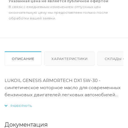
Указанная цена не является публичной офертой
В связи с ежедневным изменением отпускных цен
окончательную цену мы предоставляем только после
обработки вашей заявки.
ОПИСАНИЕ
ХАРАКТЕРИСТИКИ
СКЛАДЫ ОТ
LUKOIL GENESIS ARMORTECH DX1 5W-30 -
синтетическое моторное масло для современных
бензиновых двигателей легковых автомобилей
концерна General Motors, в том числе
оборудованных турбонаддувом и катализаторами
тройного действия (TWC). Производится с
применением передовой технологии DuraMax®.
Документация