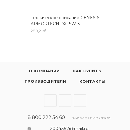
LUKOIL GENESIS ARMORTECH DX1 5W-30
рекомендовано к всесезонному применению в
Техническое описание GENESIS
ARMORTECH DX1 5W-3
бензиновых двигателях автомобилей General
280,2 кб
Motors нового поколения, требующих
спецификации dexos1™ Gen 2. Также подходит для
применения в двигателях других
автопроизводителей, требующих масел класса API
SP, SN PLUS, SN и ниже, а также ILSAC GF6A, GF-5 в
сочетании с вязкостью SAE 5W-30.
О КОМПАНИИ
КАК КУПИТЬ
ПРОИЗВОДИТЕЛИ
КОНТАКТЫ
Соответствует требованиям:
API SP, SP-RC, SN PLUS, SN-RC
GM dexos1 Gen2
ILSAC GF-6A, GF-5
8 800 222 54 60
ЗАКАЗАТЬ ЗВОНОК
2004357@mail.ru