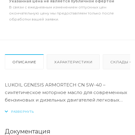
Указанная цена не является публичной офертой
В связи с ежедневным изменением отпускных цен
окончательную цену мы предоставляем только после
обработки вашей заявки.
ОПИСАНИЕ
ХАРАКТЕРИСТИКИ
СКЛАДЫ ОТ
LUKOIL GENESIS ARMORTECH CN 5W-40 –
синтетическое моторное масло для современных
бензиновых и дизельных двигателей легковых
автомобилей китайских брендов. Производится с
применением передовой технологии DuraMax® и
обеспечивает эффективную работу мощных
модернизированных двигателей китайских
Документация