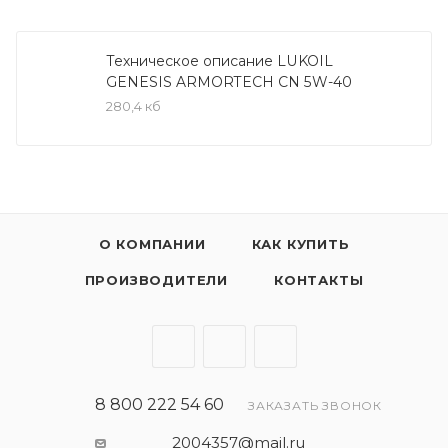
автомобилей, оснащенных турбонаддувом,
благодаря повышенной защите от изноcа и
отложений. Технология продукта также
Техническое описание LUKOIL
GENESIS ARMORTECH CN 5W-40
адаптирована для двигателей с
280,4 кб
непосредственным впрыском и предотвращает
возникновение эффекта преждевременного
воспламенения топливовоздушной смеси (LSPI).
LUKOIL GENESIS ARMORTECH CN 5W-40
рекомендовано к всесезонному применению в
О КОМПАНИИ
КАК КУПИТЬ
бензиновых и дизельных двигателях (не
ПРОИЗВОДИТЕЛИ
КОНТАКТЫ
оборудованных фильтром сажевых частиц)
китайских автомобилей: Chery, Haval, GREAT WALL и
др. как в гарантийный, так и послегарантийный
период эксплуатации. Также подходит для
применения в двигателях других
8 800 222 54 60
ЗАКАЗАТЬ ЗВОНОК
автопроизводителей, требующих масел уровня
API SP, SN PLUS, SN и класса вязкости SAE 5W-40.
2004357@mail.ru