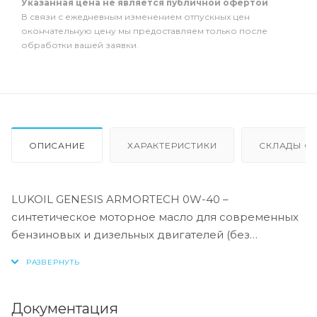
Указанная цена не является публичной офертой
В связи с ежедневным изменением отпускных цен
окончательную цену мы предоставляем только после
обработки вашей заявки.
ОПИСАНИЕ
ХАРАКТЕРИСТИКИ
СКЛАДЫ ОТ
LUKOIL GENESIS ARMORTECH 0W-40 –
синтетическое моторное масло для современных
бензиновых и дизельных двигателей (без
устройств доочистки выхлопных газов) легковых
автомобилей, в том числе оборудованных
турбонаддувом. Разработано с использованием
базовых масел на полиальфаолефиновой (ПАО)
Документация