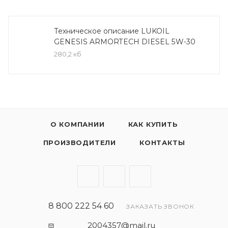
основе с применением инновационной
технологии DuraMax®.
Техническое описание LUKOIL
GENESIS ARMORTECH DIESEL 5W-30
LUKOIL GENESIS ARMORTECH 0W-40 -
280,2 кб
рекомендовано к всесезонному применению в
бензиновых и дизельных двигателях (без
устройств доочистки выхлопных газов)
автомобилей MercedesBenz, Renault, концерна VAG
(Volkswagen, Skoda, SEAT, Audi), Porsche как в
гарантийный, так и в постгарантийный период
О КОМПАНИИ
КАК КУПИТЬ
эксплуатации. Также подходит для применения в
ПРОИЗВОДИТЕЛИ
КОНТАКТЫ
двигателях других автопроизводителей,
требующих масел уровня API SN, ACEA A3/B3,
A3/B4 и класса вязкости SAE 0W-40. Отлично
подходит для эксплуатации в регионах со
значительными колебаниями температур.
8 800 222 54 60
ЗАКАЗАТЬ ЗВОНОК
Одобрения:
2004357@mail.ru