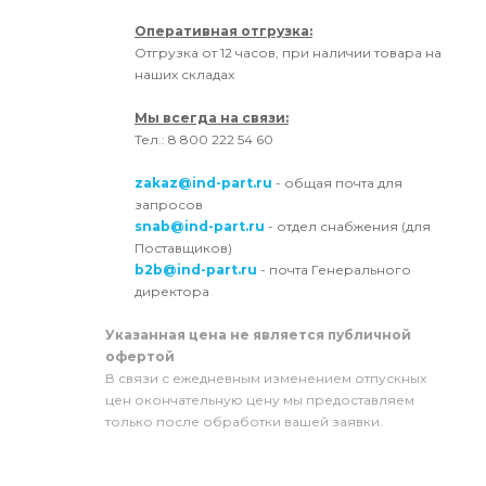
Оперативная отгрузка:
Отгрузка от 12 часов, при наличии товара на
наших складах
Мы всегда на связи:
Тел.: 8 800 222 54 60
zakaz@ind-part.ru
- общая почта для
запросов
snab@ind-part.ru
- отдел снабжения (для
Поставщиков)
b2b@ind-part.ru
- почта Генерального
директора
Указанная цена не является публичной
офертой
В связи с ежедневным изменением отпускных
цен окончательную цену мы предоставляем
только после обработки вашей заявки.