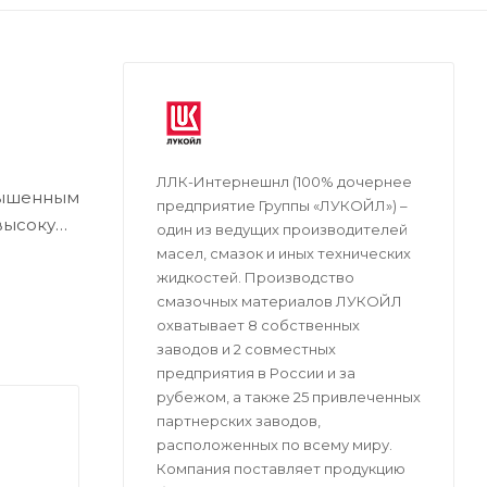
ЛЛК-Интернешнл (100% дочернее
овышенным
предприятие Группы «ЛУКОЙЛ») –
 высокую
один из ведущих производителей
едовой
масел, смазок и иных технических
жидкостей. Производство
смазочных материалов ЛУКОЙЛ
охватывает 8 собственных
ельных
заводов и 2 совместных
ующих
предприятия в России и за
ателях,
рубежом, a также 25 привлеченных
партнерских заводов,
расположенных по всему миру.
Компания поставляет продукцию