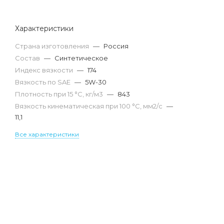
Характеристики
Страна изготовления
—
Россия
Состав
—
Синтетическое
Индекс вязкости
—
174
Вязкость по SAE
—
5W-30
Плотность при 15 °С, кг/м3
—
843
Вязкость кинематическая при 100 °С, мм2/с
—
11,1
Все характеристики