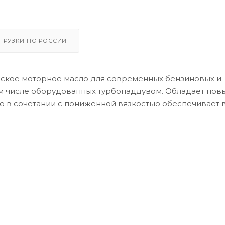
ГРУЗКИ ПО РОССИИ
ское моторное масло для современных бензиновых и
том числе оборудованных турбонаддувом. Обладает п
что в сочетании с пониженной вязкостью обеспечивает
 защиту от износа. Производится с применением пер
ано к всесезонному применению в бензиновых и диз
илей Kia, Hyundai и других автопроизводителей, треб
4 и вязкости 5W-30. Может также использоваться в двиг
/505 00, MB 229.5 или Renault 0700/0710.