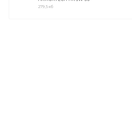
API SL/CF
279,5 кб
ACEA A3/B3, A3/B4