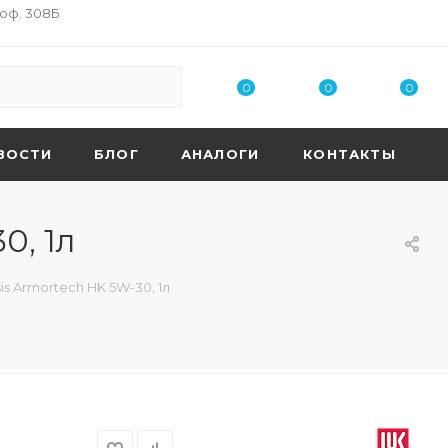
 оф. 308Б
0
0
0
ВОСТИ
БЛОГ
АНАЛОГИ
КОНТАКТЫ
0, 1л
 Armortech HK 5W-30, 1л