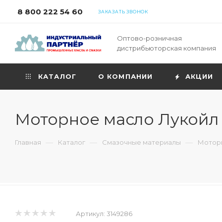
8 800 222 54 60
ЗАКАЗАТЬ ЗВОНОК
Оптово-розничная
дистрибьюторская компания
КАТАЛОГ
О КОМПАНИИ
АКЦИИ
Моторное масло Лукойл G
—
—
—
Главная
Каталог
Смазочные материалы
Моторн
Артикул:
3149286