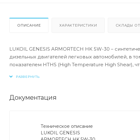
ОПИСАНИЕ
ХАРАКТЕРИСТИКИ
СКЛАДЫ ОТ
LUKOIL GENESIS ARMORTECH HK 5W-30 – синтетиче
дизельных двигателей легковых автомобилей, в 
показателем HTHS (High Temperature High Shear), 
топливную экономию и гарантирует превосходную
технологии DuraMax®.
LUKOIL GENESIS ARMORTECH HK 5W-30 рекомендов
Документация
двигателях (без фильтров сажевых частиц) автомоб
применения масел уровня API SL, ACEA A3/B3, A3/B
требующих применения масел с допусками VW 502 00
Техническое описание
LUKOIL GENESIS
Спецификации:
ARMORTECH HK 5W-30