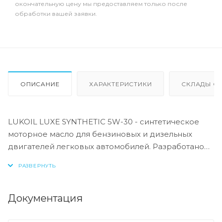
окончательную цену мы предоставляем только после
обработки вашей заявки.
ОПИСАНИЕ
ХАРАКТЕРИСТИКИ
СКЛАДЫ ОТ
LUKOIL LUXE SYNTHETIC 5W-30 - синтетическое
моторное масло для бензиновых и дизельных
двигателей легковых автомобилей. Разработано
на основе высококачественных компонентов,
обеспечивающих превосходную защиту
двигателя.
Документация
LUKOIL LUXE SYNTHETIC 5W-30 рекомендовано к
всесезонному применению в бензиновых и