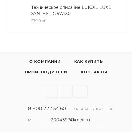
дизельных двигателях (без устройств доочистки
Техническое описание LUKOIL LUXE
SYNTHETIC 5W-30
выхлопных газов) автомобилей, требующих масел
279,9 кб
уровня API SL, ACEA A1/B1, A5/B5 и класса вяз-кости
SAE 5W-30.
Спецификации:
API SL/CF
О КОМПАНИИ
КАК КУПИТЬ
Renault RN 0700
ПРОИЗВОДИТЕЛИ
КОНТАКТЫ
IVECO 18-1811 Classe S1
АО «АВТОВАЗ»
ACEA A1/B1, A5/B5
Ford WSS-M2C-913-A/B/C/D
Fiat 9.55535-G1
8 800 222 54 60
ЗАКАЗАТЬ ЗВОНОК
2004357@mail.ru
- общая почта для запросов