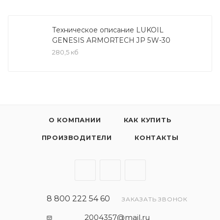
LUKOIL GENESIS ARMORTECH JP 5W-30
рекомендовано к всесезонному применению в
бензиновых двигателях автомобилей Toyota,
Техническое описание LUKOIL
GENESIS ARMORTECH JP 5W-30
Honda, Infiniti, Lexus, Mazda, Nissan, Suzuki, Subaru,
280,5 кб
Acura как в гарантийный, так и послегарантийный
период эксплуатации. Также подходит для
применения в двигателях других
автопроизводителей, требующих применения
масел класса API SN или ILSAC GF-5 и класса
вязкости SAE 5W-30.
О КОМПАНИИ
КАК КУПИТЬ
ПРОИЗВОДИТЕЛИ
КОНТАКТЫ
Спецификации:
API SN
API SN-RC
Ford WSS-M2C-929-A
ILSAC GF-5
8 800 222 54 60
ЗАКАЗАТЬ ЗВОНОК
2004357@mail.ru