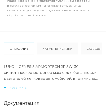
Указанная цена не является публичной офертой
В связи с ежедневным изменением отпускных цен
окончательную цену мы предоставляем только после
обработки вашей заявки.
ОПИСАНИЕ
ХАРАКТЕРИСТИКИ
СКЛАДЫ ОТ
LUKOIL GENESIS ARMORTECH JP 5W-30 –
синтетическое моторное масло для бензиновых
двигателей легковых автомобилей, в том числе
оборудованных турбонаддувом и катализаторами
тройного действия (TWC). Производится с
применением передовой технологии DuraMax®.
Документация