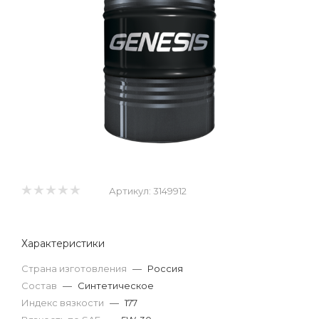
Артикул:
3149912
Характеристики
Страна изготовления
—
Россия
Состав
—
Синтетическое
Индекс вязкости
—
177