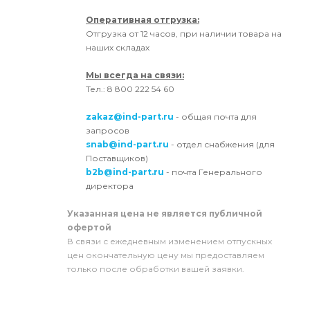
Оперативная отгрузка:
Отгрузка от 12 часов, при наличии товара на
наших складах
Мы всегда на связи:
Тел.: 8 800 222 54 60
zakaz@ind-part.ru
- общая почта для
запросов
snab@ind-part.ru
- отдел снабжения (для
Поставщиков)
b2b@ind-part.ru
- почта Генерального
директора
Указанная цена не является публичной
офертой
В связи с ежедневным изменением отпускных
цен окончательную цену мы предоставляем
только после обработки вашей заявки.