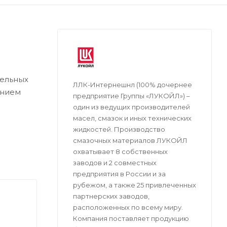
зельных
ЛЛК-Интернешнл (100% дочернее
ением
предприятие Группы «ЛУКОЙЛ») –
один из ведущих производителей
масел, смазок и иных технических
ных
жидкостей. Производство
смазочных материалов ЛУКОЙЛ
Skoda,
охватывает 8 собственных
заводов и 2 совместных
4 и
предприятия в России и за
рубежом, a также 25 привлеченных
партнерских заводов,
расположенных по всему миру.
Компания поставляет продукцию