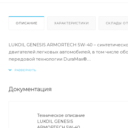
ОПИСАНИЕ
ХАРАКТЕРИСТИКИ
СКЛАДЫ ОТ
LUKOIL GENESIS ARMORTECH 5W-40 – синтетическо
двигателей легковых автомобилей, в том числе о
передовой технологии DuraMax®.
LUKOIL GENESIS ARMORTECH 5W-40 рекомендовано
двигателях (без устройств доочистки выхлопных газ
Audi, BMW, Porsche как в гарантийный, так и в по
Документация
применения в двигателях других автопроизводител
класса вязкости SAE 5W-40.
Техническое описание
Спецификации:
LUKOIL GENESIS
API SN/CF
ARMORTECH 5W-40