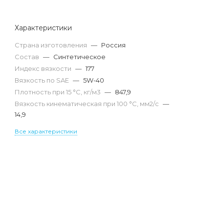
Характеристики
Страна изготовления
—
Россия
Состав
—
Синтетическое
Индекс вязкости
—
177
Вязкость по SAE
—
5W-40
Плотность при 15 °С, кг/м3
—
847,9
Вязкость кинематическая при 100 °С, мм2/с
—
14,9
Все характеристики