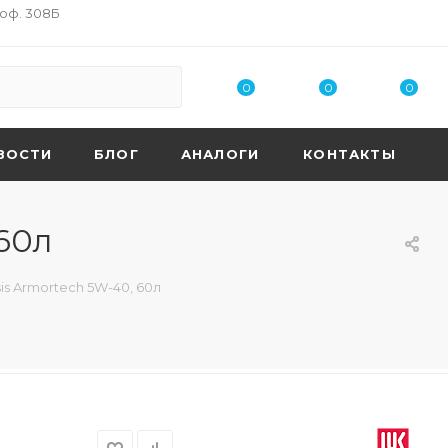
 оф. 308Б
0
0
0
ВОСТИ
БЛОГ
АНАЛОГИ
КОНТАКТЫ
60л
s Armortech 5W-40, 60л