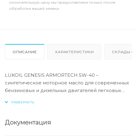
окончательную цену мы предоставляем только после
обработки вашей заявки.
ОПИСАНИЕ
ХАРАКТЕРИСТИКИ
СКЛАДЫ ОТ
LUKOIL GENESIS ARMORTECH 5W-40 –
синтетическое моторное масло для современных
бензиновых и дизельных двигателей легковых
автомобилей, в том числе оборудованных
турбонаддувом. Производится с применением
передовой технологии DuraMax®.
Документация
LUKOIL GENESIS ARMORTECH 5W-40
рекомендовано к всесезонному применению в