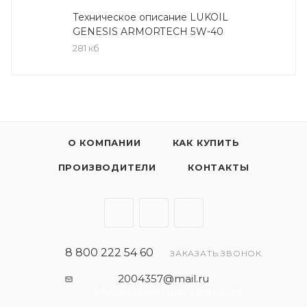
бензиновых и дизельных двигателях (без
Техническое описание LUKOIL
GENESIS ARMORTECH 5W-40
устройств доочистки выхлопных газов)
281 кб
автомобилей Mercedes-Benz, Renault, Volkswagen,
Skoda, Audi, BMW, Porsche как в гарантийный, так и
в постгарантийный период эксплуатации. Также
подходит для применения в двигателях других
автопроизводителей, требующих масел уровня
API SN, ACEA A3/B3, A3/B4 и класса вязкости SAE
О КОМПАНИИ
КАК КУПИТЬ
5W-40.
ПРОИЗВОДИТЕЛИ
КОНТАКТЫ
Спецификации:
API SN/CF
VW 502 00/505 00
Renault RN 0700/0710
8 800 222 54 60
ЗАКАЗАТЬ ЗВОНОК
BMW LL-01
Opel GM-LL-B-025
2004357@mail.ru
ACEA A3/B3, A3/B4
- общая почта для запросов
MB 226.5/229.5/229.3