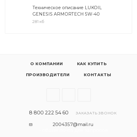
бензиновых и дизельных двигателях (без
Техническое описание LUKOIL
GENESIS ARMORTECH 5W-40
устройств доочистки выхлопных газов)
281 кб
автомобилей Mercedes-Benz, Renault, Volkswagen,
Skoda, Audi, BMW, Porsche как в гарантийный, так и
в постгарантийный период эксплуатации. Также
подходит для применения в двигателях других
автопроизводителей, требующих масел уровня
API SN, ACEA A3/B3, A3/B4 и класса вязкости SAE
О КОМПАНИИ
КАК КУПИТЬ
5W-40.
ПРОИЗВОДИТЕЛИ
КОНТАКТЫ
Спецификации:
API SN/CF
VW 502 00/505 00
Renault RN 0700/0710
8 800 222 54 60
ЗАКАЗАТЬ ЗВОНОК
BMW LL-01
Opel GM-LL-B-025
2004357@mail.ru
ACEA A3/B3, A3/B4
- общая почта для запросов
MB 226.5/229.5/229.3