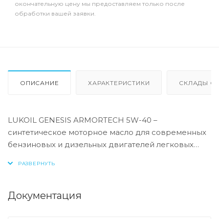
окончательную цену мы предоставляем только после
обработки вашей заявки.
ОПИСАНИЕ
ХАРАКТЕРИСТИКИ
СКЛАДЫ ОТ
LUKOIL GENESIS ARMORTECH 5W-40 –
синтетическое моторное масло для современных
бензиновых и дизельных двигателей легковых
автомобилей, в том числе оборудованных
турбонаддувом. Производится с применением
передовой технологии DuraMax®.
Документация
LUKOIL GENESIS ARMORTECH 5W-40
рекомендовано к всесезонному применению в