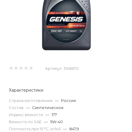
Артикул:
3148670
Характеристики
Страна изготовления
—
Россия
Состав
—
Синтетическое
Индекс вязкости
—
177
Вязкость по SAE
—
5W-40
Плотность при 15 °С, кг/м3
—
847,9