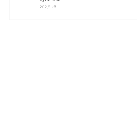
топлива благодаря уменьшению потерь на трение. 
202,8 кб
благодаря превосходной низкотемпературной теку