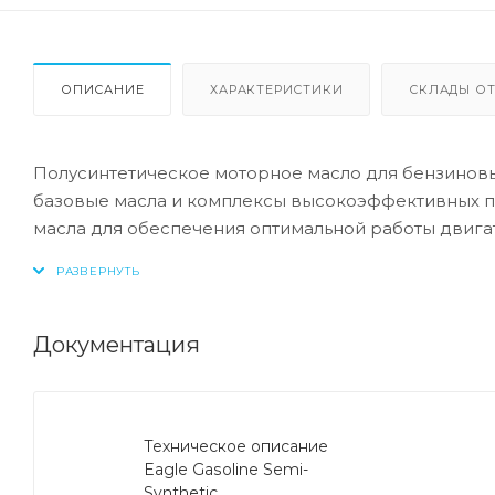
ОПИСАНИЕ
ХАРАКТЕРИСТИКИ
СКЛАДЫ ОТ
Полусинтетическое моторное масло для бензиновых
базовые масла и комплексы высокоэффективных п
масла для обеспечения оптимальной работы двига
Область применения:
Масло Eagle Gasoline Semi-Synthetic разработано
использовании в бензиновых двигателях всех легк
Документация
смешанного типа, бензиновые двигатели, использ
Преимущества:
Техническое описание
Масло Eagle Gasoline Semi-Synthetic максимально
Eagle Gasoline Semi-
контроля износа и отложений при всех эксплуата
Synthetic