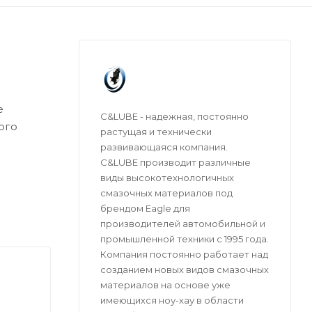
е
C&LUBE - надежная, постоянно
ого
растущая и технически
развивающаяся компания.
C&LUBE производит различные
виды высокотехнологичных
смазочных материалов под
йств при
брендом Eagle для
производителей автомобильной и
промышленной техники с 1995 года.
Компания постоянно работает над
созданием новых видов смазочных
ходного
материалов на основе уже
ию
имеющихся ноу-хау в области