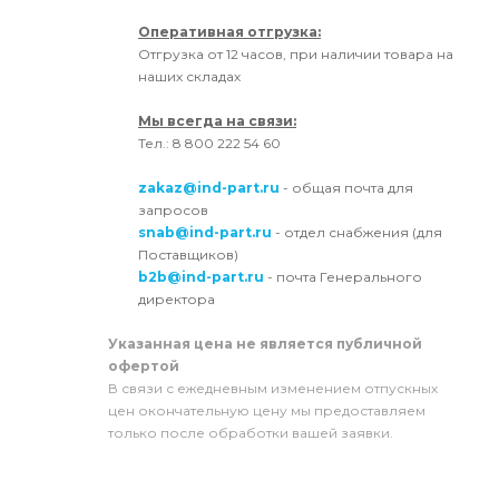
Оперативная отгрузка:
Отгрузка от 12 часов, при наличии товара на
наших складах
Мы всегда на связи:
Тел.: 8 800 222 54 60
zakaz@ind-part.ru
- общая почта для
запросов
snab@ind-part.ru
- отдел снабжения (для
Поставщиков)
b2b@ind-part.ru
- почта Генерального
директора
Указанная цена не является публичной
офертой
В связи с ежедневным изменением отпускных
цен окончательную цену мы предоставляем
только после обработки вашей заявки.