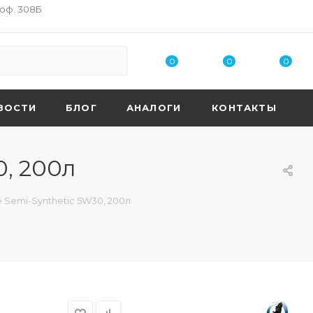
 оф. 308Б
0
0
0
ВОСТИ
БЛОГ
АНАЛОГИ
КОНТАКТЫ
0, 200л
 Semi-Synthetic 5W30, 200л