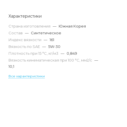
Характеристики
Страна изготовления
—
Южная Корея
Состав
—
Синтетическое
Индекс вязкости
—
161
Вязкость по SAE
—
5W-30
Плотность при 15 °С, кг/м3
—
0,849
Вязкость кинематическая при 100 °С, мм2/с
—
10,1
Все характеристики