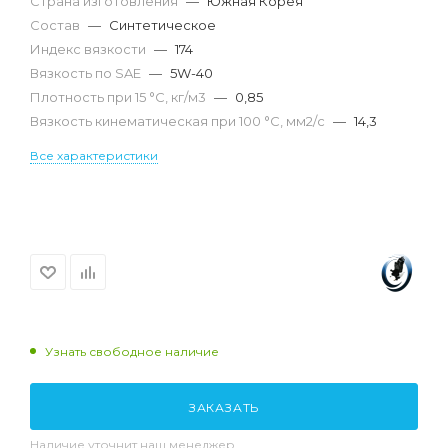
Страна изготовления
—
Южная Корея
Состав
—
Синтетическое
Индекс вязкости
—
174
Вязкость по SAE
—
5W-40
Плотность при 15 °С, кг/м3
—
0,85
Вязкость кинематическая при 100 °С, мм2/с
—
14,3
Все характеристики
Узнать свободное наличие
ЗАКАЗАТЬ
Наличие уточнит наш менеджер