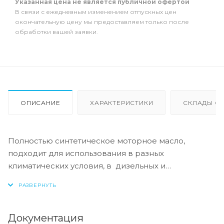
Указанная цена не является публичной офертой
В связи с ежедневным изменением отпускных цен
окончательную цену мы предоставляем только после
обработки вашей заявки.
ОПИСАНИЕ
ХАРАКТЕРИСТИКИ
СКЛАДЫ ОТ
Полностью синтетическое моторное масло,
подходит для использования в разных
климатических условия, в дизельных и
бензиновых двигателях с использованием
низкозольного пакета присадок, что
обеспечивает дополнительную защиту
комплексных систем очистки выхлопных газов
Документация