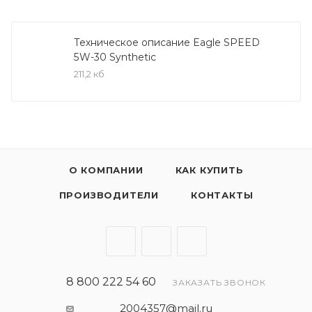
(DPF, CPF, CAT).
Масло Eagle SPEED Synthetic 5W-30 / 5W-40
Техническое описание Eagle SPEED
5W-30 Synthetic
применяется на автомобилях с бензиновыми и
211,2 кб
дизельными двигателями, для которых
необходимо применение масел согласно
спецификации ACEA C3. Подходит для
применения в двигателях с сажевыми фильтрами
DPF.
О КОМПАНИИ
КАК КУПИТЬ
Масло Eagle SPEED Synthetic 5W-30 / 5W-40
ПРОИЗВОДИТЕЛИ
КОНТАКТЫ
благодаря сбалансированному пакету присадок
способствует снижению вредных выбросов в
атмосферу, продлевает срок службы и
эффективность работы двигателя. Благодаря
стандарту ACEA С3 продукт имеет соответствия и
8 800 222 54 60
ЗАКАЗАТЬ ЗВОНОК
спецификации мировых производителей
автомобилей и применяется с сажевыми
2004357@mail.ru