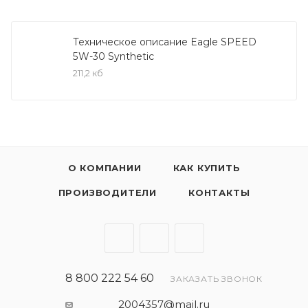
(DPF, CPF, CAT).
Масло Eagle SPEED Synthetic 5W-30 / 5W-40
Техническое описание Eagle SPEED
5W-30 Synthetic
применяется на автомобилях с бензиновыми и
211,2 кб
дизельными двигателями, для которых
необходимо применение масел согласно
спецификации ACEA C3. Подходит для
применения в двигателях с сажевыми фильтрами
DPF.
О КОМПАНИИ
КАК КУПИТЬ
Масло Eagle SPEED Synthetic 5W-30 / 5W-40
ПРОИЗВОДИТЕЛИ
КОНТАКТЫ
благодаря сбалансированному пакету присадок
способствует снижению вредных выбросов в
атмосферу, продлевает срок службы и
эффективность работы двигателя. Благодаря
стандарту ACEA С3 продукт имеет соответствия и
8 800 222 54 60
ЗАКАЗАТЬ ЗВОНОК
спецификации мировых производителей
автомобилей и применяется с сажевыми
2004357@mail.ru