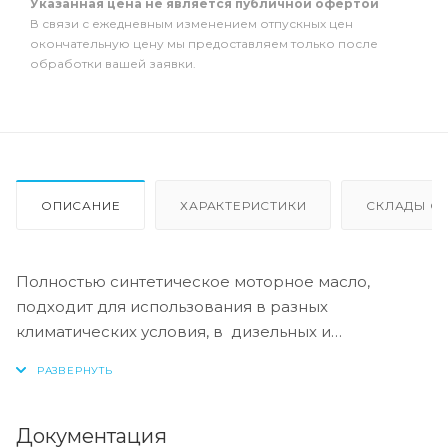
Указанная цена не является публичной офертой
В связи с ежедневным изменением отпускных цен
окончательную цену мы предоставляем только после
обработки вашей заявки.
ОПИСАНИЕ
ХАРАКТЕРИСТИКИ
СКЛАДЫ ОТ
Полностью синтетическое моторное масло,
подходит для использования в разных
климатических условия, в дизельных и
бензиновых двигателях с использованием
низкозольного пакета присадок, что
обеспечивает дополнительную защиту
комплексных систем очистки выхлопных газов
Документация