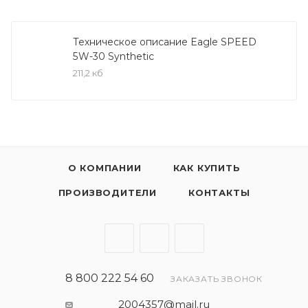
(DPF, CPF, CAT).
Масло Eagle SPEED Synthetic 5W-30 / 5W-40
Техническое описание Eagle SPEED
5W-30 Synthetic
применяется на автомобилях с бензиновыми и
211,2 кб
дизельными двигателями, для которых
необходимо применение масел согласно
спецификации ACEA C3. Подходит для
применения в двигателях с сажевыми фильтрами
DPF.
О КОМПАНИИ
КАК КУПИТЬ
Масло Eagle SPEED Synthetic 5W-30 / 5W-40
ПРОИЗВОДИТЕЛИ
КОНТАКТЫ
благодаря сбалансированному пакету присадок
способствует снижению вредных выбросов в
атмосферу, продлевает срок службы и
эффективность работы двигателя. Благодаря
стандарту ACEA С3 продукт имеет соответствия и
8 800 222 54 60
ЗАКАЗАТЬ ЗВОНОК
спецификации мировых производителей
автомобилей и применяется с сажевыми
2004357@mail.ru