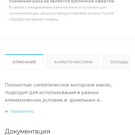
Указанная цена не является публичной офертой
В связи с ежедневным изменением отпускных цен
окончательную цену мы предоставляем только после
обработки вашей заявки.
ОПИСАНИЕ
ХАРАКТЕРИСТИКИ
СКЛАДЫ ОТ
Полностью синтетическое моторное масло,
подходит для использования в разных
климатических условия, в дизельных и
бензиновых двигателях с использованием
низкозольного пакета присадок, что
обеспечивает дополнительную защиту
комплексных систем очистки выхлопных газов
Документация