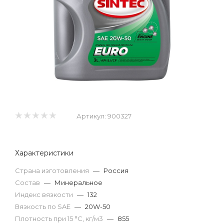
Артикул:
900327
Характеристики
Страна изготовления
—
Россия
Состав
—
Минеральное
Индекс вязкости
—
132
Вязкость по SAE
—
20W-50
Плотность при 15 °С, кг/м3
—
855