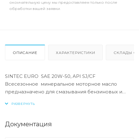
окончательную цену мы предоставляем только после
обработки вашей заявки.
ОПИСАНИЕ
ХАРАКТЕРИСТИКИ
СКЛАДЫ ОТ
SINTEC EURO SAE 20W-50, API SJ/CF
Всесезонное минеральное моторное масло
предназначено для смазывания бензиновых и
дизельных двигателей легковых и грузовых
автомобилей отечественного и зарубежного
производства. Обеспечивает стабильные
рабочие характеристики в жестких режимах
Документация
работы двигателя.