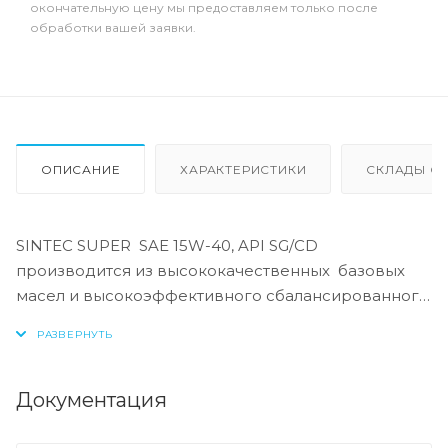
окончательную цену мы предоставляем только после
обработки вашей заявки.
ОПИСАНИЕ
ХАРАКТЕРИСТИКИ
СКЛАДЫ ОТ
SINTEC SUPER SAE 15W-40, API SG/CD
производится из высококачественных базовых
масел и высокоэффективного сбалансированного
пакета присадок. Масла предназначены для
использования в бензиновых и дизельных
двигателях современных легковых и грузовых
автомобилей отечественного и зарубежного
Документация
производства. Моторное масло обладает
увеличенным сроком службы, сниженным