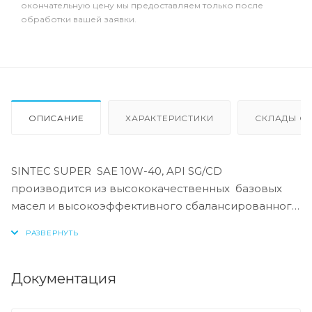
окончательную цену мы предоставляем только после
обработки вашей заявки.
ОПИСАНИЕ
ХАРАКТЕРИСТИКИ
СКЛАДЫ ОТ
SINTEC SUPER SAE 10W-40, API SG/CD
производится из высококачественных базовых
масел и высокоэффективного сбалансированного
пакета присадок. Масла предназначены для
использования в бензиновых и дизельных
двигателях современных легковых и грузовых
автомобилей отечественного и зарубежного
Документация
производства. Моторное масло обладает
увеличенным сроком службы, сниженным