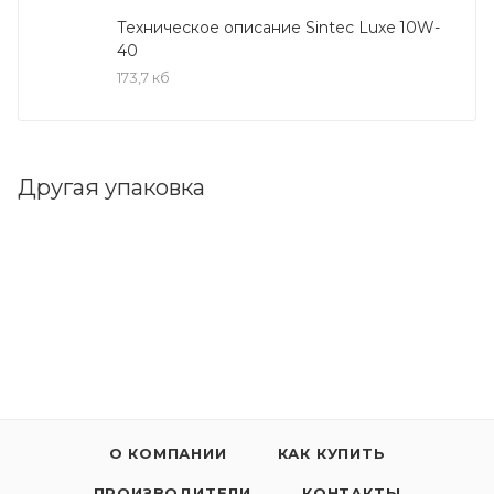
и атмосферных бензиновых и дизельных
Техническое описание Sintec Luxe 10W-
40
двигателях легковых автомобилей, а также легких
173,7 кб
коммерческих автомобилей и автобусов, где
рекомендованы смазочные материалы
эксплуатационного класса API SL/CF (или более
ранних категорий) класса вязкости SAE 10W-40.
Другая упаковка
Преимущества:
Надежная защита двигателя от износа и коррозии
в жестких условиях эксплуатации
Высокая термоокислительная стабильность: низкий
расход на угар и защита от отложений
Легкий пуск двигателя при отрицательных
температурах
Совместимо с уплотнительными материалами
Не оказывает вредного воздействия на
О КОМПАНИИ
КАК КУПИТЬ
каталитический нейтрализатор автомобиля.
ПРОИЗВОДИТЕЛИ
КОНТАКТЫ