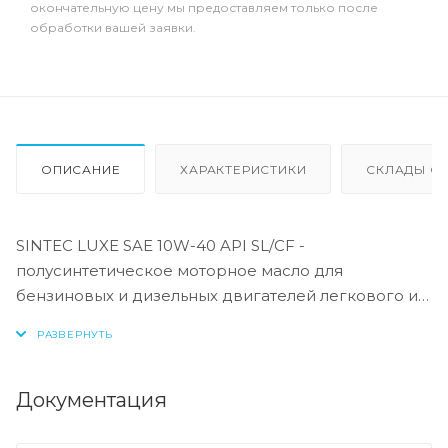
окончательную цену мы предоставляем только после
обработки вашей заявки.
ОПИСАНИЕ
ХАРАКТЕРИСТИКИ
СКЛАДЫ ОТ
SINTEC LUXE SAE 10W-40 API SL/CF -
полусинтетическое моторное масло для
бензиновых и дизельных двигателей легкового и
легкого коммерческого транспорта. Изготовлено
на основе синтетических базовых масел и
высокотехнологичного пакета присадок.
Документация
Применение:
Предназначено для применения в турбированных