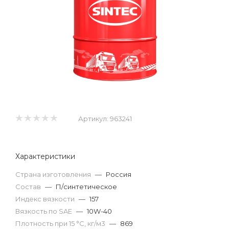
Артикул:
963241
Характеристики
Страна изготовления
—
Россия
Состав
—
П/синтетическое
Индекс вязкости
—
157
Вязкость по SAE
—
10W-40
Плотность при 15 °С, кг/м3
—
869