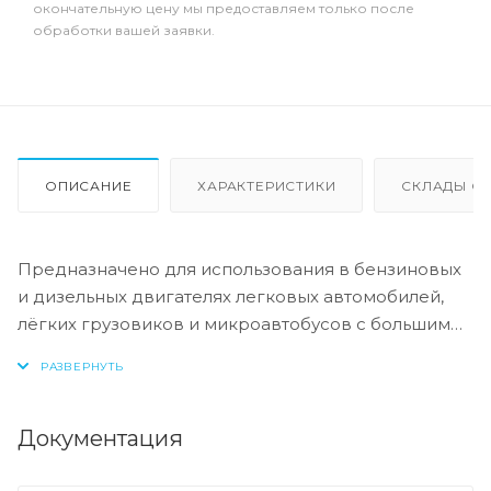
окончательную цену мы предоставляем только после
обработки вашей заявки.
ОПИСАНИЕ
ХАРАКТЕРИСТИКИ
СКЛАДЫ ОТ
Предназначено для использования в бензиновых
и дизельных двигателях легковых автомобилей,
лёгких грузовиков и микроавтобусов с большим
пробегом. Разработано специально для
продления срока службы двигателя. Уникально
подобранный состав борется с повышенным
расходом масла и основными причинами поломки
Документация
ДВС: отложения, протечки, угар, повышенное
трение.