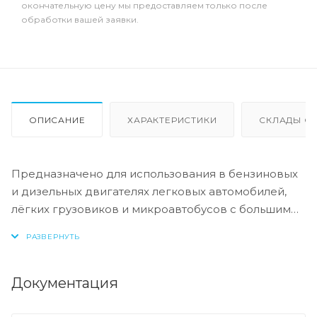
окончательную цену мы предоставляем только после
обработки вашей заявки.
ОПИСАНИЕ
ХАРАКТЕРИСТИКИ
СКЛАДЫ ОТ
Предназначено для использования в бензиновых
и дизельных двигателях легковых автомобилей,
лёгких грузовиков и микроавтобусов с большим
пробегом. Разработано специально для
продления срока службы двигателя. Уникально
подобранный состав борется с повышенным
расходом масла и основными причинами поломки
Документация
ДВС: отложения, протечки, угар, повышенное
трение.