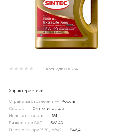
Артикул:
600254
Характеристики
Страна изготовления
—
Россия
Состав
—
Синтетическое
Индекс вязкости
—
181
Вязкость по SAE
—
5W-40
Плотность при 15 °С, кг/м3
—
846,4