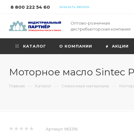
8 800 222 54 60
ЗАКАЗАТЬ ЗВОНОК
Оптово-розничная
дистрибьюторская компания
КАТАЛОГ
О КОМПАНИИ
АКЦИИ
Моторное масло Sintec P
—
—
—
Главная
Каталог
Смазочные материалы
Моторн
Артикул:
963316