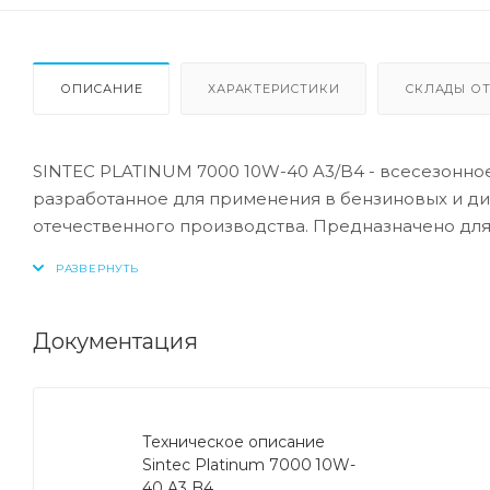
ОПИСАНИЕ
ХАРАКТЕРИСТИКИ
СКЛАДЫ ОТ
SINTEC PLATINUM 7000 10W-40 A3/B4 - всесезонное
разработанное для применения в бензиновых и ди
отечественного производства. Предназначено для
современных автомобилей, работающих в различны
и мощность двигателя. Эффективно защищает двига
температурах и отличную смазку с первых секунд е
Документация
Применение:
Предназначено для легковых автомобилей, легких
Техническое описание
автомобилей. Для широкого парка автомобилей с 
Sintec Platinum 7000 10W-
вязкостью SAE 10W-40 и уровня эксплуатационных с
40 A3 B4