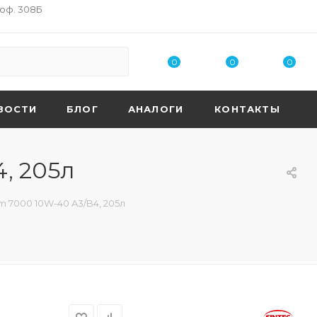
 оф. 308Б
0
0
0
ВОСТИ
БЛОГ
АНАЛОГИ
КОНТАКТЫ
, 205л
m 7000 10W-40 A3/B4, 205л