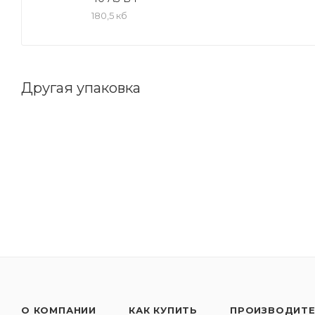
180,5 кб
Преимущества:
Повышенный срок службы масла за счет улучшенны
Сохраняет чистоту деталей двигателя благодаря
Низкий расход масла на угар за счет качественног
Другая упаковка
Обеспечивают надежную защиту двигателя от изно
Препятствует образованию отложений и шлама, по
О КОМПАНИИ
КАК КУПИТЬ
ПРОИЗВОДИТ