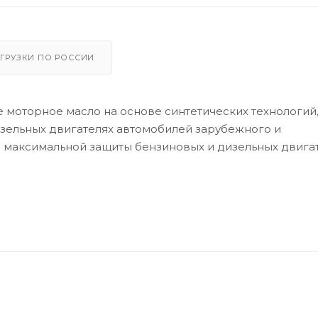
ГРУЗКИ ПО РОССИИ
 моторное масло на основе синтетических технологий
зельных двигателях автомобилей зарубежного и
 максимальной защиты бензиновых и дизельных двига
х условиях эксплуатации. Обеспечивает максимальну
тель, обеспечивает быстрый и легкий запуск при низк
го работы.
 внедорожников, микроавтобусов и легких грузовых
бензиновыми и дизельными двигателями где требуется
войств ACEA A3/B4, API SN, или ниже.