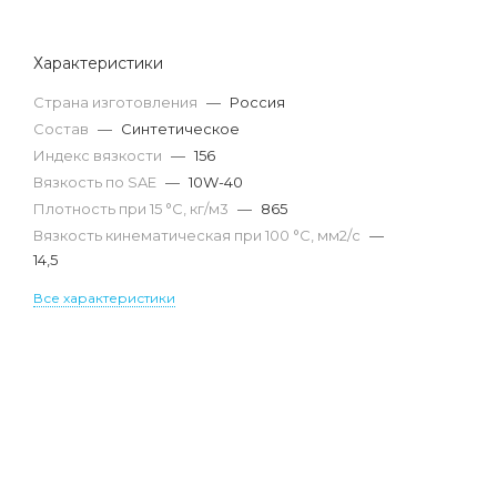
Характеристики
Страна изготовления
—
Россия
Состав
—
Синтетическое
Индекс вязкости
—
156
Вязкость по SAE
—
10W-40
Плотность при 15 °С, кг/м3
—
865
Вязкость кинематическая при 100 °С, мм2/с
—
14,5
Все характеристики