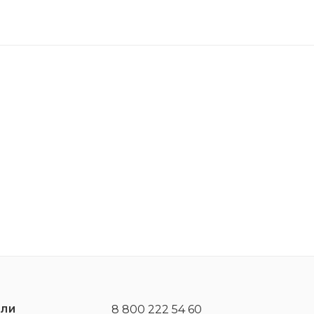
х антиокислительных свойств
 наличию высокоэффективных моющих присадок
о базового масла
са в жестких условиях городского цикла
ддерживая чистоту двигателя во время всего срока с
8 800 222 54 60
ЕЛИ