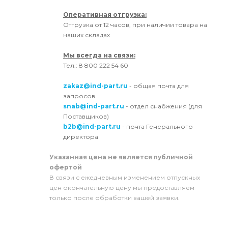
Оперативная отгрузка:
Отгрузка от 12 часов, при наличии товара на
наших складах
Мы всегда на связи:
Тел.: 8 800 222 54 60
zakaz@ind-part.ru
- общая почта для
запросов
snab@ind-part.ru
- отдел снабжения (для
Поставщиков)
b2b@ind-part.ru
- почта Генерального
директора
Указанная цена не является публичной
офертой
В связи с ежедневным изменением отпускных
цен окончательную цену мы предоставляем
только после обработки вашей заявки.