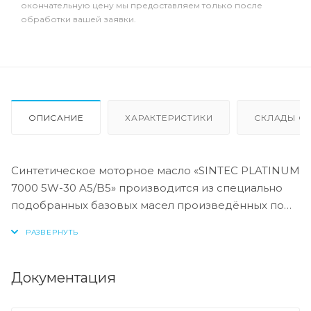
окончательную цену мы предоставляем только после
обработки вашей заявки.
ОПИСАНИЕ
ХАРАКТЕРИСТИКИ
СКЛАДЫ ОТ
Синтетическое моторное масло «SINTEC PLATINUM
7000 5W-30 A5/B5» производится из специально
подобранных базовых масел произведённых по
синтетической технологии и высокоэффективного
пакета присадок. Предназначено для
максимальной защиты бензиновых и дизельных
двигателей современных автомобилей,
Документация
работающих в различных условиях эксплуатации.
Обладает превосходными низкотемпературными