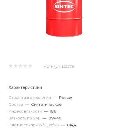
Артикул:
322779
Характеристики
Страна изготовления
—
Россия
Состав
—
Синтетическое
Индекс вязкости
—
186
Вязкость по SAE
—
0W-40
Плотность при 15 °С, кг/м3
—
814,4