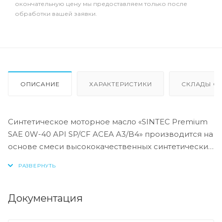
окончательную цену мы предоставляем только после
обработки вашей заявки.
ОПИСАНИЕ
ХАРАКТЕРИСТИКИ
СКЛАДЫ ОТ
Синтетическое моторное масло «SINTEC Premium
SAE 0W-40 API SP/CF ACEA A3/B4» производится на
основе смеси высококачественных синтетических
базовых масел и высокоэффективного
многофункционального пакета присадок.
Синтетическая базовая основа из масел
гидрокрекинга, имеющих низкую испаряемость,
Документация
высокие индекс вязкости и термоокислительную
стабильность, дополнительно усилена