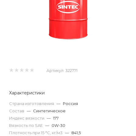
Артикул:
322771
Характеристики
Страна изготовления
—
Россия
Состав
—
Синтетическое
Индекс вязкости
—
177
Вязкость по SAE
—
0W-30
Плотность при 15 °С, кг/м3
—
841,5