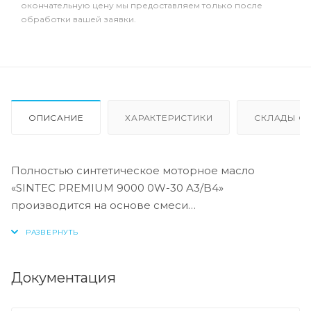
окончательную цену мы предоставляем только после
обработки вашей заявки.
ОПИСАНИЕ
ХАРАКТЕРИСТИКИ
СКЛАДЫ ОТ
Полностью синтетическое моторное масло
«SINTEC PREMIUM 9000 0W-30 A3/B4»
производится на основе смеси
высококачественных синтетических базовых
масел и высокоэффективного
многофункционального пакета присадок.
Синтетическая базовая основа из масел
Документация
гидрокрекинга, имеющих низкую испаряемость,
высокие индекс вязкости и термоокислительную