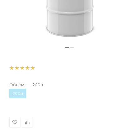
Объём
—
200л
200л