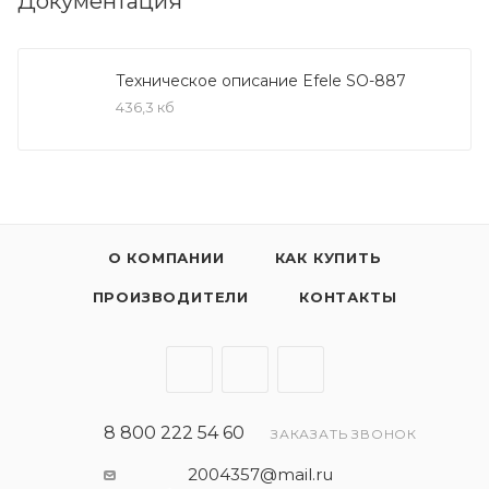
Документация
пищевых стандартов NSF H1. Вязкость по ISO – VG-
320
Техническое описание Efele SO-887
Применения
436,3 кб
Благодаря хорошим противоизносным свойствам
может использоваться в качестве редукторного
масла
Приводные и транспортировочные цепи
оборудования, работающего при низких
О КОМПАНИИ
КАК КУПИТЬ
температурах (холодильные и морозильные
камеры, камеры шоковой заморозки)
ПРОИЗВОДИТЕЛИ
КОНТАКТЫ
Приводные и транспортировочные цепи
сушильных камер и печей, в т.ч. в пищевой
промышленности, работающие при высоких
температурах (хлебопекарные, кондитерские
линии и т.п.)
8 800 222 54 60
ЗАКАЗАТЬ ЗВОНОК
Смазка и защита уплотнений, направляющих,
2004357@mail.ru
подшипников и других узлов оборудования,