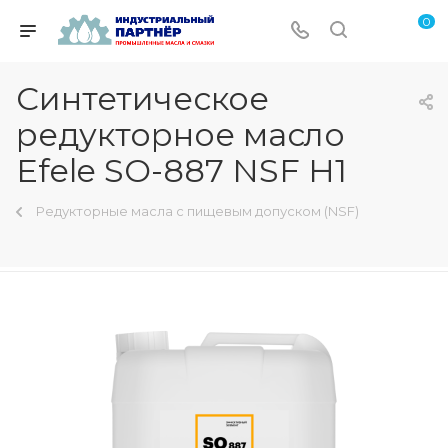
0
Синтетическое
редукторное масло
Efele SO-887 NSF H1
Редукторные масла с пищевым допуском (NSF)