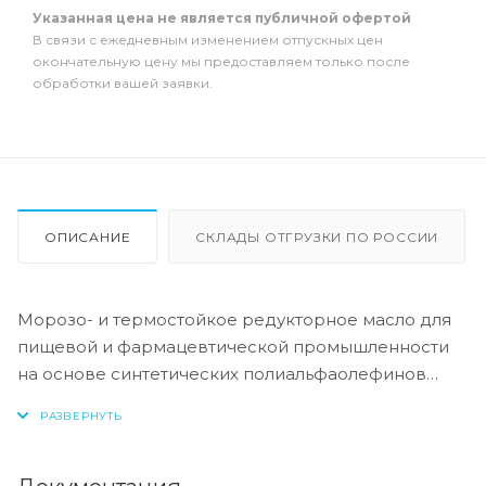
Указанная цена не является публичной офертой
В связи с ежедневным изменением отпускных цен
окончательную цену мы предоставляем только после
обработки вашей заявки.
ОПИСАНИЕ
СКЛАДЫ ОТГРУЗКИ ПО РОССИИ
Морозо- и термостойкое редукторное масло для
пищевой и фармацевтической промышленности
на основе синтетических полиальфаолефинов
(ПАО) и пакета присадок. Масло абсолютно не
токсично. Используется там, где возможен
случайный контакт с пищей или продуктами
питания. Полностью соответствует требованиям