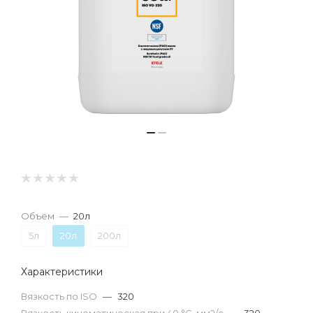
Объём
—
20л
5л
20л
200л
Характеристики
Вязкость по ISO
—
320
Вязкость кинематическая при 40 °С, мм2/с
—
320